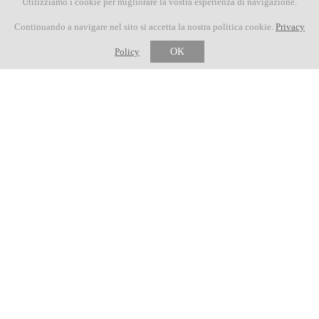
Utilizziamo i cookie per migliorare la vostra esperienza di navigazione.
23 MAGGIO 2026
Continuando a navigare nel sito si accetta la nostra politica cookie.
Privacy
LIVE TRACKING NOVE COLLI 2026
Policy
OK
23 MAGGIO 2026
Mini Nove Colli, Fedelissimi e Dream Team per il
sabato della Nove Colli
19 MAGGIO 2026
Da Pozzato a Isaac del Toro passando per Aru e
Petacchi, ecco le celebrità della Nove Colli
16 MAGGIO 2026
LA NOVE COLLI CHIAMA IL MONDO: 43 LE
NAZIONI AL VIA