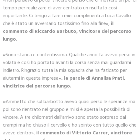
«Non pensavo di poter vincere e penso che ci metterò un po’ di
tempo per realizzare di aver centrato un risultato così
importante. Ci tengo a fare i miei complimenti a Luca Cavallo
che è stato un avversario tostissimo fino alla fine»,
il
commento di Riccardo Barbuto, vincitore del percorso
lungo.
«
Sono stanca e contentissima. Qualche anno fa avevo perso in
volata e così ho portato avanti la corsa senza mai guardarmi
indietro. Ringrazio tutta la mia squadra che ha faticato per
aiutarmi in questa impresa
», le parole di Annalisa Prati,
vincitrice del percorso lungo.
«
Ammetto che sul barbotto avevo quasi perso le speranze ma
poi sono rientrato nel gruppo e mi si è aperta la possibilità di
vincere. A tre chilometri dall’arrivo sono stato sorpreso dai
crampi ma ho chiuso il cervello e ho spinto con tutto quello che
avevo dentro»,
il commento di Vittorio Carrer, vincitore