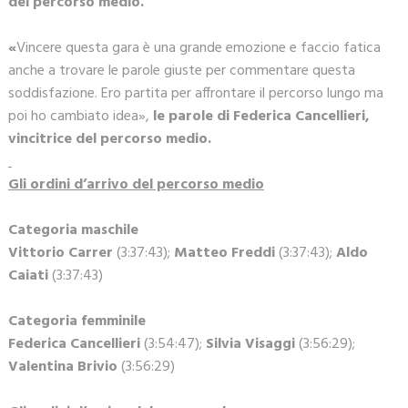
del percorso medio.
«
Vincere questa gara è una grande emozione e faccio fatica
anche a trovare le parole giuste per commentare questa
soddisfazione. Ero partita per affrontare il percorso lungo ma
poi ho cambiato idea»,
le parole di Federica Cancellieri,
vincitrice del percorso medio.
Gli ordini d’arrivo del percorso medio
Categoria maschile
Vittorio Carrer
(3:37:43);
Matteo Freddi
(3:37:43);
Aldo
Caiati
(3:37:43)
Categoria femminile
Federica Cancellieri
(3:54:47);
Silvia Visaggi
(3:56:29);
Valentina Brivio
(3:56:29)