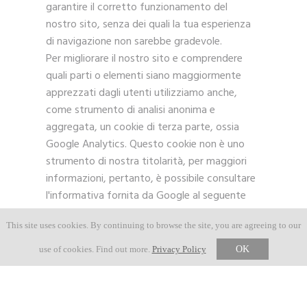
garantire il corretto funzionamento del
nostro sito, senza dei quali la tua esperienza
di navigazione non sarebbe gradevole.
Per migliorare il nostro sito e comprendere
quali parti o elementi siano maggiormente
apprezzati dagli utenti utilizziamo anche,
come strumento di analisi anonima e
aggregata, un cookie di terza parte, ossia
Google Analytics. Questo cookie non è uno
strumento di nostra titolarità, per maggiori
informazioni, pertanto, è possibile consultare
l'informativa fornita da Google al seguente
indirizzo:
This site uses cookies. By continuing to browse the site, you are agreeing to our
http://www.google.it/policies/privacy/partners/
use of cookies. Find out more.
Privacy Policy
OK
Se preferisci che Google Analytics non utilizzi i
dati raccolti in nessun modo puoi:
Utilizzare la navigazione anonima (opzione Do