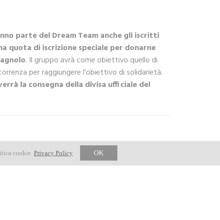
nno parte del Dream Team anche gli iscritti
a quota di iscrizione speciale per donarne
magnolo
. Il gruppo avrà come obiettivo quello di
orrenza per raggiungere l’obiettivo di solidarietà.
rrà la consegna della divisa ufficiale del
itica cookie.
Privacy Policy
OK