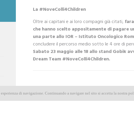
La #NoveColli4Children
Oltre ai capitani e ai loro compagni già citati,
fara
che hanno scelto appositamente di pagare un
una parte allo IOR – Istituto Oncologico Ro
concludere il percorso medio sotto le 4 ore di perc
Sabato 23 maggio alle 18 allo stand Gobik avve
Dream Team #NoveColli4Children.
a esperienza di navigazione. Continuando a navigare nel sito si accetta la nostra pol