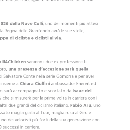
rrerà per raccogliere fondi in favore dello IOR
026 della Nove Colli
, uno dei momenti più attesi
a Regina delle Granfondo avrà le sue stelle,
di cicliste e ciclisti al via
.
lli4Children
saranno i due ex professionisti
loro,
una presenza d’eccezione sarà quella
o di Salvatore Conte nella serie Gomorra e per aver
, insieme a
Chiara Ciuffini
ambassador Enervit ed
am sarà accompagnato e scortato da
Isaac del
G
che si misurerà per la prima volta in carriera con i
ltri due grandi del ciclismo italiano:
Fabio Aru
, uno
ossato maglia gialla al Tour, maglia rosa al Giro e
 uno dei velocisti più forti della sua generazione con
9 successi in carriera.