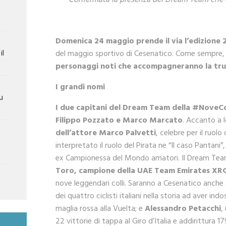
Confermata la presenza del Dream Team che co
Domenica 24 maggio prende il via l’edizione 2
il
del maggio sportivo di Cesenatico. Come sempre, l
personaggi noti che accompagneranno la truppa 
I grandi nomi
u
I due capitani del Dream Team della #NoveCo
Filippo Pozzato e Marco Marcato
. Accanto a 
dell’attore Marco Palvetti
, celebre per il ruol
interpretato il ruolo del Pirata ne “Il caso Pantani”
ex Campionessa del Mondo amatori. Il Dream Te
Toro, campione della UAE Team Emirates XR
nove leggendari colli. Saranno a Cesenatico anche a
dei quattro ciclisti italiani nella storia ad aver ind
maglia rossa alla Vuelta; e
Alessandro Petacchi
,
22 vittorie di tappa al Giro d’Italia e addirittura 17